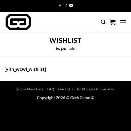
Saltar
al
contenido
WISHLIST
Es por ahí
[yith_wcwl_wishlist]
Sobre Nosotros
FAQ
Garantia
Política de Privacidad
Copyright 2026 ©
GeekGame ©