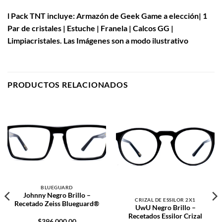
l Pack TNT incluye: Armazón de Geek Game a elección| 1
Par de cristales | Estuche | Franela | Calcos GG |
Limpiacristales. Las Imágenes son a modo ilustrativo
PRODUCTOS RELACIONADOS
Blueguard
Blueguard
Crizal de Essilor 2X1
Crizal
de Essilor 2X1
BLUEGUARD
Johnny Negro Brillo –
CRIZAL DE ESSILOR 2X1
Recetado Zeiss Blueguard®
UwU Negro Brillo –
Recetados Essilor Crizal
$
396,000.00