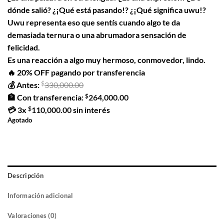
dónde salió? ¿¡Qué está pasando!? ¿¡Qué significa uwu!?
Uwu representa eso que sentís cuando algo te da
demasiada ternura o una abrumadora sensación de
felicidad.
Es una reacción a algo muy hermoso, conmovedor, lindo.
🔥 20% OFF pagando por transferencia
$
💰 Antes:
330,000.00
$
🏦 Con transferencia:
264,000.00
$
💳
3x
110,000.00
sin interés
Agotado
Descripción
Información adicional
Valoraciones (0)