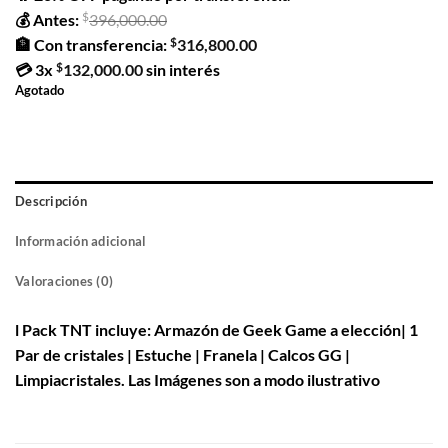
$
💰 Antes:
396,000.00
$
🏦 Con transferencia:
316,800.00
$
💳
3x
132,000.00
sin interés
Agotado
Descripción
Información adicional
Valoraciones (0)
l Pack TNT incluye: Armazón de Geek Game a elección| 1
Par de cristales | Estuche | Franela | Calcos GG |
Limpiacristales. Las Imágenes son a modo ilustrativo