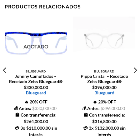
PRODUCTOS RELACIONADOS
AGOTADO
Blueguard
Blueguard
Blueguard
Blueguard
BLUEGUARD
BLUEGUARD
Johnny Camuflados –
Pippa Cristal – Recetado
Recetado Zeiss Blueguard®
Zeiss Blueguard®
$
330,000.00
$
396,000.00
Blueguard
Blueguard
🔥 20% OFF
🔥 20% OFF
💰 Antes:
$
330,000.00
💰 Antes:
$
396,000.00
🏦 Con transferencia:
🏦 Con transferencia:
$
264,000.00
$
316,800.00
💳
3x
$
110,000.00
sin
💳
3x
$
132,000.00
sin
interés
interés