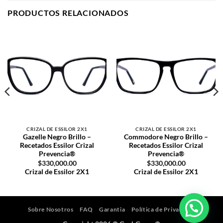
PRODUCTOS RELACIONADOS
Crizal de Essilor 2X1
Crizal
Crizal de Essilor 2X1
Crizal
de Essilor 2X1
de Essilor 2X1
CRIZAL DE ESSILOR 2X1
CRIZAL DE ESSILOR 2X1
Gazelle Negro Brillo –
Commodore Negro Brillo –
Recetados Essilor Crizal
Recetados Essilor Crizal
Prevencia®
Prevencia®
$
330,000.00
$
330,000.00
Crizal de Essilor 2X1
Crizal de Essilor 2X1
Sobre Nosotros
FAQ
Garantia
Política de Privacidad