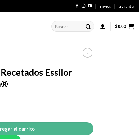
Envios
Garantia
Buscar
$
0.00
por:
 Recetados Essilor
a®
regar al carrito