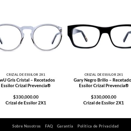
al de Essilor 2X1
Crizal de
Crizal de Essilor 2X1
Crizal d
+
lor 2X1
Essilor 2X1
CRIZAL DE ESSILOR 2X1
CRIZAL DE ESSILOR 2X1
wU Gris Cristal – Recetados
Gary Negro Brillo – Recetad
Essilor Crizal Prevencia®
Essilor Crizal Prevencia®
$
330,000.00
$
330,000.00
Crizal de Essilor 2X1
Crizal de Essilor 2X1
Sobre Nosotros
FAQ
Garantia
Política de Privacidad