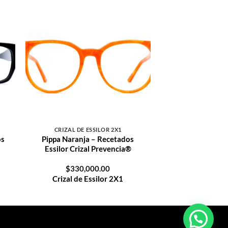
e
Crizal de Essilor 2X1
Crizal de
+
Essilor 2X1
CRIZAL DE ESSILOR 2X1
os
Pippa Naranja – Recetados
Essilor Crizal Prevencia®
$
330,000.00
Crizal de Essilor 2X1