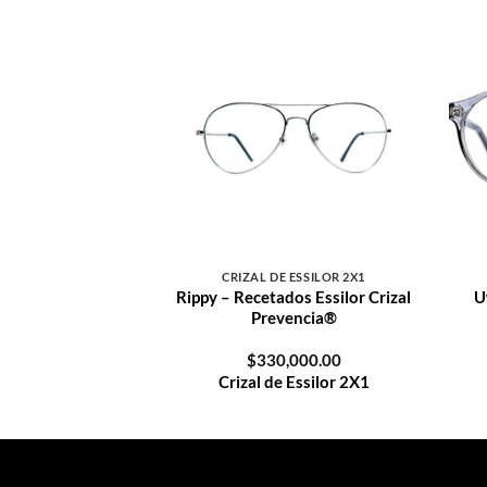
r 2X1
Crizal de
Crizal de Essilor 2X1
Crizal de
Criz
+
+
Essilor 2X1
Essi
 ESSILOR 2X1
CRIZAL DE ESSILOR 2X1
agne – Recetados
Rippy – Recetados Essilor Crizal
U
zal Prevencia®
Prevencia®
,000.00
$
330,000.00
 Essilor 2X1
Crizal de Essilor 2X1