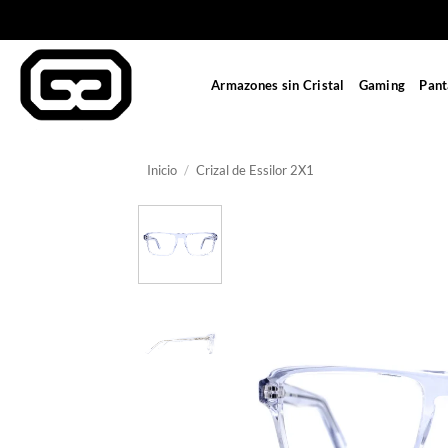
Saltar
al
contenido
Armazones sin Cristal
Gaming
Pant
Inicio
/
Crizal de Essilor 2X1